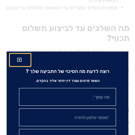
רפואיות אחרות.
מסמכים נוספים המעידים על ההוצאות המוטלות על הנפגע.
מה השלבים עד לביצוע תשלום
תכוף?
תחילה תוגש
דרישה לתשלום תכוף לחברת הביטוח
. על פי החוק
תשלום תכוף ישולם תוך 60 ימים ממועד הדרישה.
במקרה שחלפו 60 ימים מיום הדרישה או במקרה של דחיית
רוצה לדעת מה הסיכוי של התביעה שלך ?
הדרישה לתשלום תכוף על ידי חברת הביטוח רשאים הנפגע או
השאר פרטים ועורך דין יחזור אליך בהקדם.
התלויים בו להגיש
בקשה לתשלום תכוף בבית המשפט.
הייתם מעורבים בתאונה?
לנו ניסיון רב בתביעות פיצויים לנפגעי תאונות דרכים, הצלחנו
להשיג ללקוחותינו פיצויים משמעותיים מחברות הביטוח.