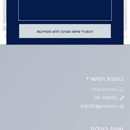
הזמן לי שיחת הערכה ללא התחייבות
נפגעת בתאונת פגע וברח? כל מה שאתה צריך לדעת נמצא כאן!
כתובת המשרד​
הפרסה 6, עפולה
052-4245132
rbd0285@gmail.com
שעות פעילות