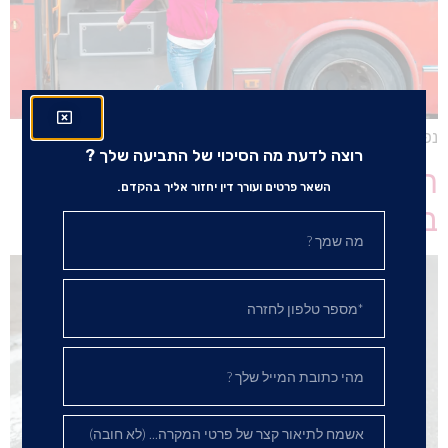
נפגעת בתאונה באוטובוס? מה לעשות? | עורך דין רון בן-דוד
רוצה לדעת מה הסיכוי של התביעה שלך ?
תאונות דרכים – המדריך לפיצוי
השאר פרטים ועורך דין יחזור אליך בהקדם.
בתאונת "פגע וברח"